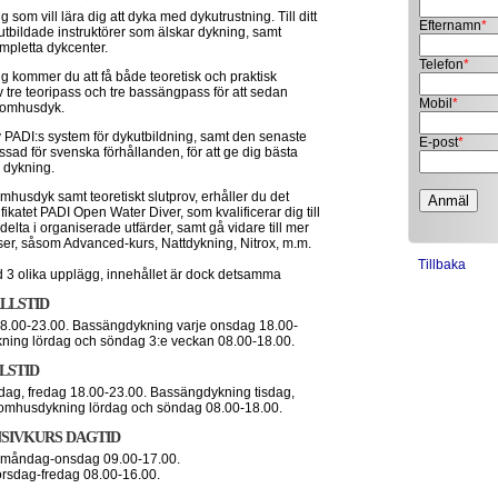
g som vill lära dig att dyka med dykutrustning. Till ditt
Efternamn
*
utbildade instruktörer som älskar dykning, samt
pletta dykcenter.
Telefon
*
 kommer du att få både teoretisk och praktisk
v tre teoripass och tre bassängpass för att sedan
Mobil
*
tomhusdyk.
 PADI:s system för dykutbildning, samt den senaste
E-post
*
sad för svenska förhållanden, för att ge dig bästa
n dykning.
husdyk samt teoretiskt slutprov, erhåller du det
ifikatet PADI Open Water Diver, som kvalificerar dig till
 delta i organiserade utfärder, samt gå vidare till mer
ser, såsom Advanced-kurs, Nattdykning, Nitrox, m.m.
Tillbaka
 3 olika upplägg, innehållet är dock detsamma
LLSTID
 18.00-23.00. Bassängdykning varje onsdag 18.00-
ning lördag och söndag 3:e veckan 08.00-18.00.
LSTID
ag, fredag 18.00-23.00. Bassängdykning tisdag,
Utomhusdykning lördag och söndag 08.00-18.00.
NSIVKURS DAGTID
 måndag-onsdag 09.00-17.00.
rsdag-fredag 08.00-16.00.