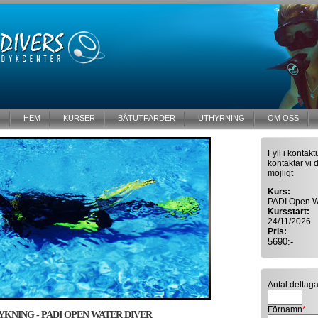
HEM
KURSER
BÅTUTFÄRDER
UTHYRNING
OM OSS
Fyll i kontak
kontaktar vi 
möjligt
Kurs:
PADI Open W
Kursstart:
24/11/2026
Pris:
5690:-
Antal deltag
Förnamn
*
KNING - PADI OPEN WATER DIVER