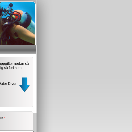
tuppgifter nedan så
dig så fort som
ater Diver
are
*