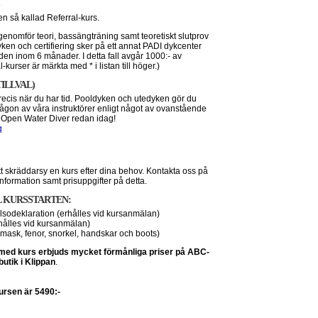
n så kallad Referral-kurs.
genomför teori, bassängträning samt teoretiskt slutprov
ken och certifiering sker på ett annat PADI dykcenter
lden inom 6 månader. I detta fall avgår 1000:- av
l-kurser är märkta med * i listan till höger.)
TILLVAL)
recis när du har tid. Pooldyken och utedyken gör du
gon av våra instruktörer enligt något av ovanstående
 Open Water Diver redan idag!
g
tt skräddarsy en kurs efter dina behov. Kontakta oss på
information samt prisuppgifter på detta.
L KURSSTARTEN:
sodeklaration (erhålles vid kursanmälan)
hålles vid kursanmälan)
mask, fenor, snorkel, handskar och boots)
med kurs erbjuds mycket förmånliga priser på ABC-
butik i Klippan
.
kursen är 5490:-