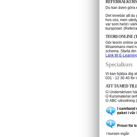
REFERRALKURS
Du kan även göra e
Det innebär att du 
hos oss, men utedy
var som helst i vär
kurspriset. (Referra
TEORI ONLINE (
Gör teorin online p
tillsammans med nå
schema. Starta din
Länk till E-Learnin
Specialkurs
Vi kan hjälpa dig a
031 - 12 30 40 för 
ATT TA MED TIL
Underskriven häl
Kursmaterial (er
ABC-utrustning (
I samband 
paket i vår 
Priset för 
I kursen ingår: