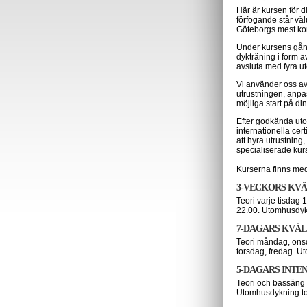
Här är kursen för di
förfogande står väl
Göteborgs mest kom
Under kursens gång
dykträning i form a
avsluta med fyra u
Vi använder oss av
utrustningen, anpas
möjliga start på di
Efter godkända utom
internationella cert
att hyra utrustning,
specialiserade kur
Kurserna finns med
3-VECKORS KVÄ
Teori varje tisdag
22.00. Utomhusdyk
7-DAGARS KVÄL
Teori måndag, onsd
torsdag, fredag. 
5-DAGARS INTE
Teori och bassäng
Utomhusdykning to